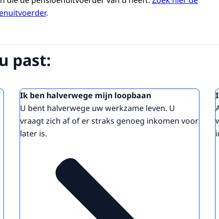
n die de pensioenuitvoerder van u heeft.
Zoek hier de
enuitvoerder
.
 u past:
Ik ben halverwege mijn loopbaan
U bent halverwege uw werkzame leven. U
vraagt zich af of er straks genoeg inkomen voor
later is.