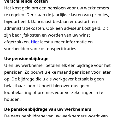
Verschillende kosten
pensioen. We kunnen ook kijken naar een
Het kost geld om een pensioen voor uw werknemers
nabestaandenpensioen en/of een
te regelen. Denk aan de jaarlijkse lasten van premies,
arbeidsongeschiktheidspensioen.
bijvoorbeeld. Daarnaast bestaan er opstart- en
Welke extra voorzieningen vinden jullie
administratiekosten. Ook een adviseur kost geld. Dit
belangrijk?
zijn bedrijfskosten en worden van uw winst
afgetrokken.
Hier
leest u meer informatie en
voorbeelden van kostenspecificaties.
Uw pensioenbijdrage
U en uw werknemer betalen elk een bijdrage voor het
pensioen. Zo bouwt u elke maand pensioen voor later
op. De bijdrage die u als werkgever betaalt is geen
belastbaar loon. U hoeft hierover dus geen
loonbelasting of premies voor verzekeringen in te
houden.
De pensioenbijdrage van uw werknemers
De pensioenbijdrage van uw werknemers wordt van