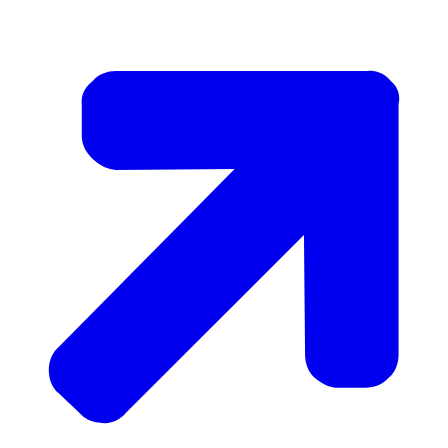
een stappenplan
voor het regelen van een
pensioen. Wilt u eerst meer weten over de
mogelijkheden? Neem dan contact op met uw
accountant of financieel adviseur. Die helpt u
graag met uw vragen of verwijst u door naar de
juiste persoon.