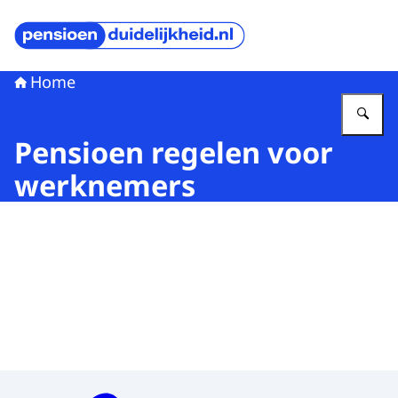
Naar de homepage van Pensioenduidelijkheid
Home
Vu
Pensioen regelen voor
werknemers
Menu