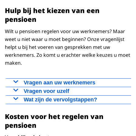
Hulp bij het kiezen van een
pensioen
Wilt u pensioen regelen voor uw werknemers? Maar
weet u niet waar u moet beginnen? Onze vragenlijst
helpt u bij het voeren van gesprekken met uw
werknemers. Zo komt u erachter welke keuzes u moet
maken.
Vragen aan uw werknemers
Hebben jullie al eerder nagedacht over
Vragen voor uzelf
pensioen?
Hoe belangrijk is het voor u dat uw
Wat zijn de vervolgstappen?
Wat vinden jullie belangrijk bij een pensioen?
werknemers later voldoende inkomen
Na het eerste gesprek met uw werknemers
Willen jullie liever een hoger maandelijks
hebben? Hoe wilt u hieraan meehelpen?
Kosten voor het regelen van
kunt u verschillende stappen zetten. Op
inkomen of juist een pensioen opbouwen?
Wat vindt u zelf een passend pensioen?
pensioen
We kunnen meer regelen dan alleen een